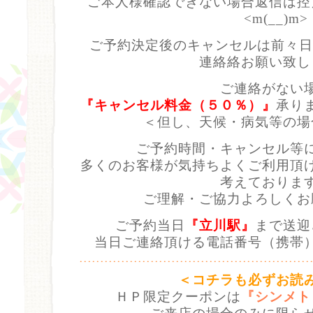
ご本人様確認できない場合返信は控
<m(__)m>
ご予約決定後のキャンセルは前々日
連絡絡お願い致し
ご連絡がない
『キャンセル料金（５０％）』
承り
＜但し、天候・病気等の場
ご予約時間・キャンセル等
多くのお客様が気持ちよくご利用頂
考えておりま
ご理解・ご協力よろしくお
ご予約当日
『立川駅』
まで送迎
当日ご連絡頂ける電話番号（携帯
＜コチラも必ずお読
ＨＰ限定クーポンは
『シンメト