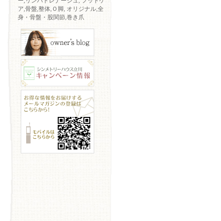
ー,リンパドレナージュ, フットケ
ア,骨盤,整体,Ｏ脚, オリジナル,全
身・骨盤・股関節,巻き爪