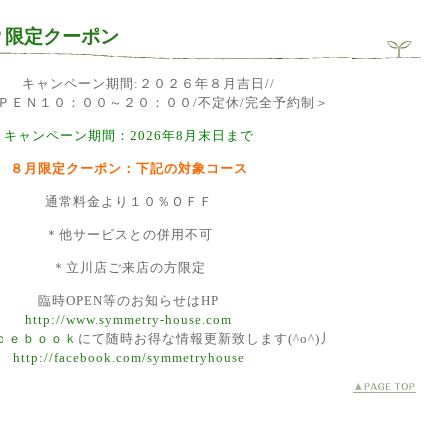
Ｐ限定クーポン
キャンペーン期間:２０２６年８月吉日//
ＰＥＮ１０：００～２０：００/不定休/完全予約制＞
キャンペーン期間：2026年8月末日まで
８月限定クーポン：下記の対象コース
通常料金より１０％ＯＦＦ
＊他サービスとの併用不可
＊立川店ご来店の方限定
臨時OPEN等のお知らせはHP
http://www.symmetry-house.com
ｃｅｂｏｏｋ
にて随時お得な情報更新致します(^o^)丿
http://facebook.com/symmetryhouse