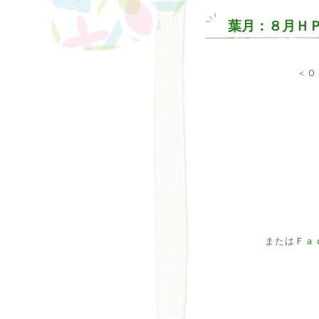
葉月：８月Ｈ
＜Ｏ
または
Ｆａ